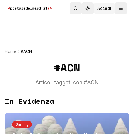
Accedi
Toggle theme
Home
#ACN
#
ACN
Articoli taggati con #
ACN
In Evidenza
Gaming