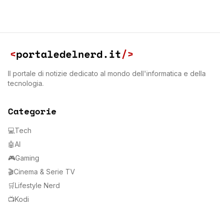
Il portale di notizie dedicato al mondo dell'informatica e della
tecnologia.
Categorie
💻
Tech
🤖
AI
🎮
Gaming
🎬
Cinema & Serie TV
🛒
Lifestyle Nerd
📺
Kodi