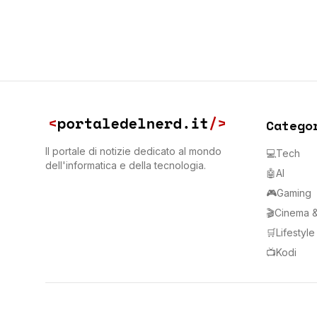
Catego
Il portale di notizie dedicato al mondo
💻
Tech
dell'informatica e della tecnologia.
🤖
AI
🎮
Gaming
🎬
Cinema &
🛒
Lifestyl
📺
Kodi