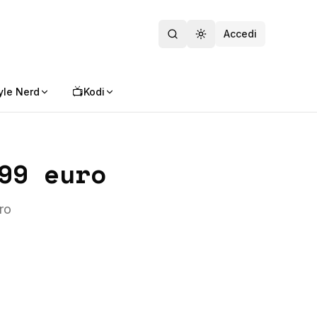
Accedi
Toggle theme
📺
yle Nerd
Kodi
99 euro
ro