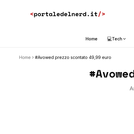
💻
Home
Tech
Home
#Avowed prezzo scontato 49,99 euro
#
Avowe
A