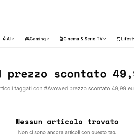
🤖
🎮
🎬
🛒
AI
Gaming
Cinema & Serie TV
Lifest
d prezzo scontato 49,
rticoli taggati con #
Avowed prezzo scontato 49,99 eu
Nessun articolo trovato
Non ci sono ancora articoli con questo tag.