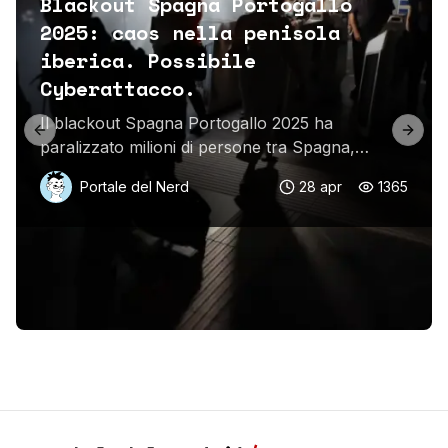
Blackout Spagna Portogallo
2025: caos nella penisola
iberica. Possibile
Cyberattacco.
Il blackout Spagna Portogallo 2025 ha
Previous slide
Next 
paralizzato milioni di persone tra Spagna,
Portogallo e sud della Francia. Cause tecniche o
Portale del Nerd
28 apr
1365
cyberattacco? Ecco cosa sappiamo.