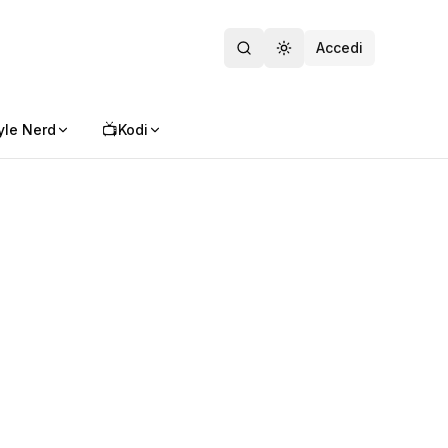
Accedi
Toggle theme
📺
yle Nerd
Kodi