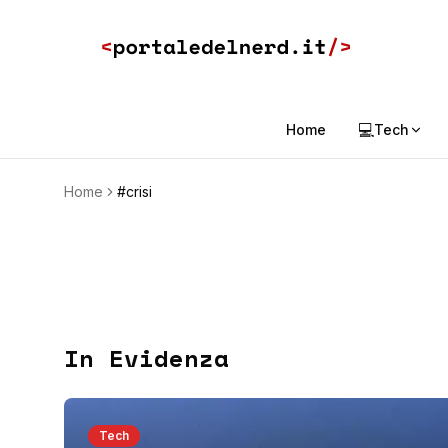
💻
Home
Tech
Home
#crisi
In Evidenza
Tech