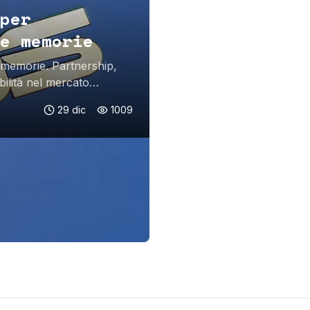
per
e memorie
e memorie. Partnership,
bilità nel mercato
29 dic
1009