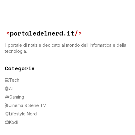
Il portale di notizie dedicato al mondo dell'informatica e della
tecnologia.
Categorie
💻
Tech
🤖
AI
🎮
Gaming
🎬
Cinema & Serie TV
🛒
Lifestyle Nerd
📺
Kodi