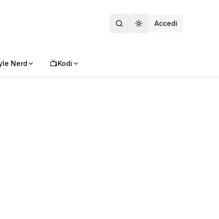
Accedi
Toggle theme
📺
yle Nerd
Kodi