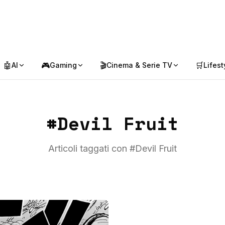
🤖
🎮
🎬
🛒
AI
Gaming
Cinema & Serie TV
Lifest
#
Devil Fruit
Articoli taggati con #
Devil Fruit