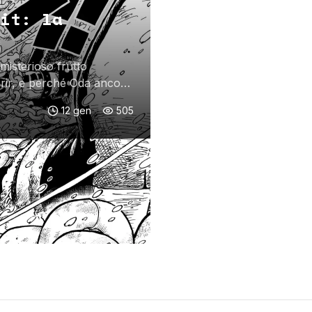
it: la
 misterioso frutto
nrir, e perché Oda ancora
12 gen
505