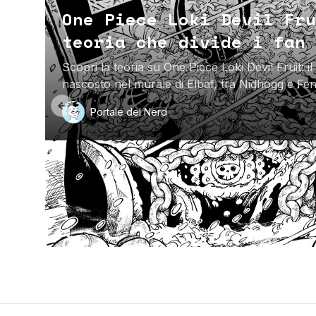
One Piece Loki Devil Fru
teoria che divide i fan
Scopri la teoria su One Piece Loki Devil Fruit: il
nascosto nel murale di Elbaf, tra Nidhogg e Fe
non lo svela.
Previous slide
Portale del Nerd