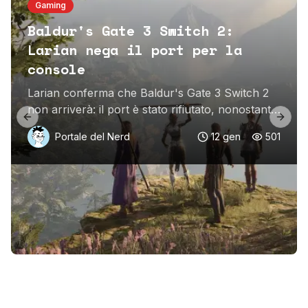
Gaming
Baldur's Gate 3 Switch 2:
Larian nega il port per la
console
Larian conferma che Baldur's Gate 3 Switch 2
non arriverà: il port è stato rifiutato, nonostante
Previous slide
Next 
il desiderio del team. Scopri i piani futuri
Portale del Nerd
12 gen
501
dell'azienda.