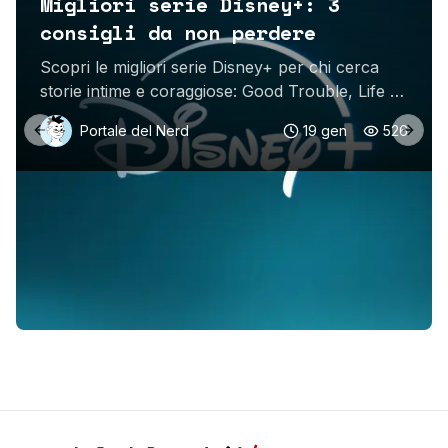
Migliori serie Disney+: 3
consigli da non perdere
Scopri le migliori serie Disney+ per chi cerca
storie intime e coraggiose: Good Trouble, Life of
Beth e I, Addict, tre titoli imperdibili da guardare
Portale del Nerd
19 gen
526
ora.
Previous slide
Next 