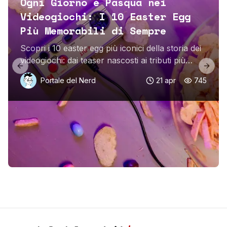
Ogni Giorno è Pasqua nei
Videogiochi: I 10 Easter Egg
Più Memorabili di Sempre
Scopri i 10 easter egg più iconici della storia dei
videogiochi: dai teaser nascosti ai tributi più
Previous slide
Next 
nerd, una lista imperdibile.
Portale del Nerd
21 apr
745