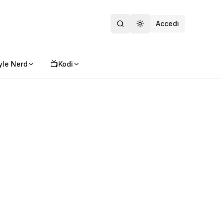
Accedi
Toggle theme
📺
yle Nerd
Kodi