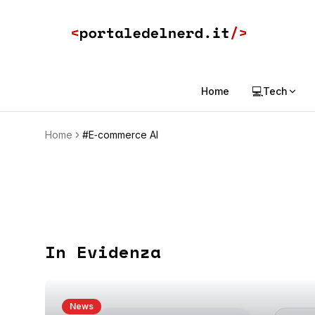
💻
Home
Tech
Home
#E‑commerce AI
In Evidenza
News