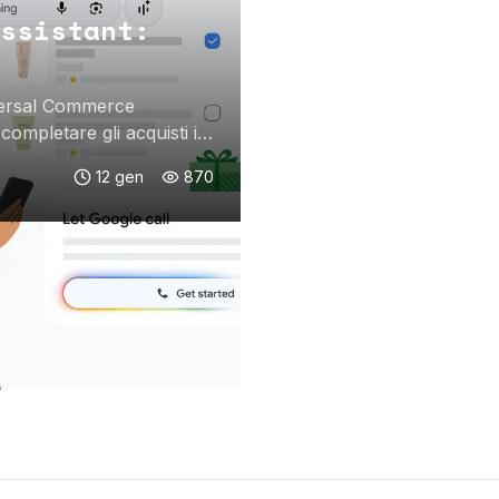
ssistant:
iversal Commerce
completare gli acquisti in
12 gen
870