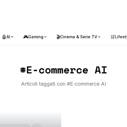
🤖
🎮
🎬
🛒
AI
Gaming
Cinema & Serie TV
Lifest
#
E‑commerce AI
Articoli taggati con #
E‑commerce AI