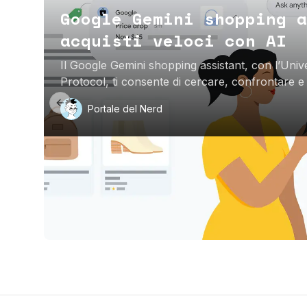
Google Gemini shopping a
acquisti veloci con AI
Il Google Gemini shopping assistant, con l’Un
Protocol, ti consente di cercare, confrontare e 
AI Mode con un tap.
Previous slide
Portale del Nerd