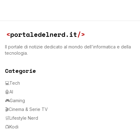
Il portale di notizie dedicato al mondo dell'informatica e della
tecnologia.
Categorie
💻
Tech
🤖
AI
🎮
Gaming
🎬
Cinema & Serie TV
🛒
Lifestyle Nerd
📺
Kodi