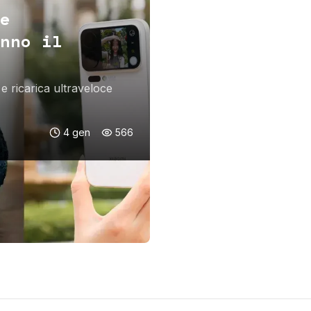
e
nno il
e ricarica ultraveloce
4 gen
566