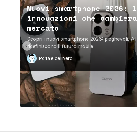
Nuovi smartphone 2026: l
innovazioni che cambiera
mercato
Scopri i nuovi smartphone 2026: pieghevoli, AI 
ridefiniscono il futuro mobile.
Previous slide
Portale del Nerd