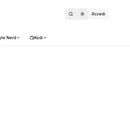
Accedi
Toggle theme
📺
yle Nerd
Kodi