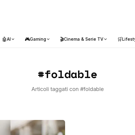
🤖
🎮
🎬
🛒
AI
Gaming
Cinema & Serie TV
Lifest
#
foldable
Articoli taggati con #
foldable