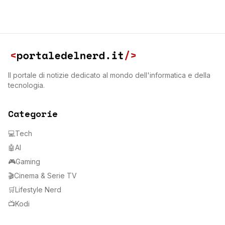
Il portale di notizie dedicato al mondo dell'informatica e della
tecnologia.
Categorie
💻
Tech
🤖
AI
🎮
Gaming
🎬
Cinema & Serie TV
🛒
Lifestyle Nerd
📺
Kodi