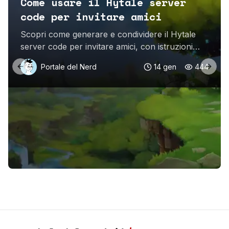
Come usare il Hytale server
code per invitare amici
Scopri come generare e condividere il Hytale
server code per invitare amici, con istruzioni
passo‑passo, consigli sulla sicurezza e i
Portale del Nerd
14 gen
444
vantaggi dei server.
Previous slide
Next 