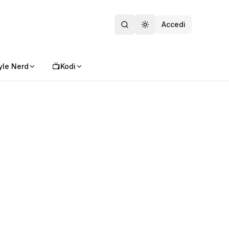
Accedi
Toggle theme
📺
yle Nerd
Kodi