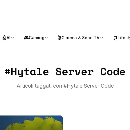
🤖
🎮
🎬
🛒
AI
Gaming
Cinema & Serie TV
Lifest
#
Hytale Server Code
Articoli taggati con #
Hytale Server Code