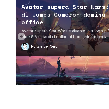
Avatar supera Star Wars:
di James Cameron domina 
office
Avatar supera Star Wars e diventa la trilogia pi
oltre 5,6 miliardi di dollari al botteghino mondial
Previous slide
Portale del Nerd