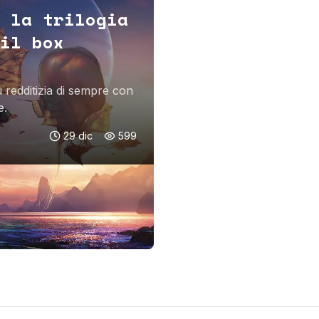
 la trilogia
il box
ù redditizia di sempre con
e.
29 dic
599