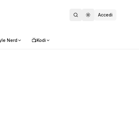
Accedi
Toggle theme
📺
yle Nerd
Kodi