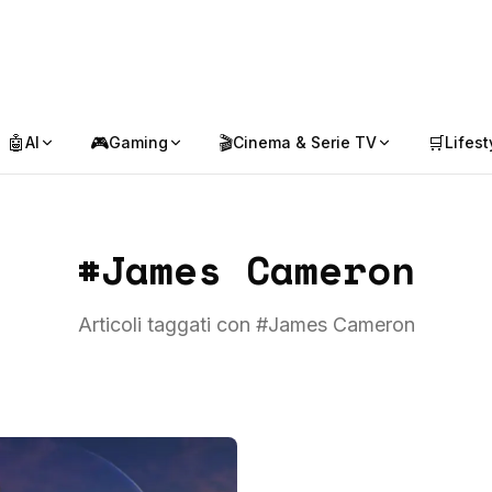
🤖
🎮
🎬
🛒
AI
Gaming
Cinema & Serie TV
Lifest
#
James Cameron
Articoli taggati con #
James Cameron