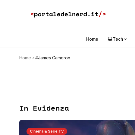
💻
Home
Tech
Home
#James Cameron
In Evidenza
Cinema & Serie TV