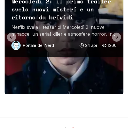
Mercoledì 2: il primo trailer
svela nuovi misteri e un
ritorno da brividi
Netflix svela il teaser di Mercoledì 2: nuove
minacce, un serial killer e atmosfere horror. In
Previous slide
Next 
arrivo ad agosto e settembre 2025.
Portale del Nerd
24 apr
1260