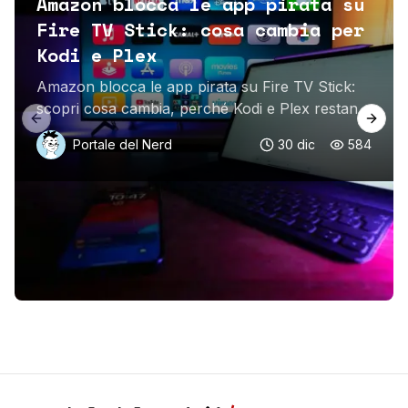
Amazon blocca le app pirata su
Fire TV Stick: cosa cambia per
Kodi e Plex
Amazon blocca le app pirata su Fire TV Stick:
scopri cosa cambia, perché Kodi e Plex restano
Previous slide
Next 
al sicuro e come il sideloading sta diventando
Portale del Nerd
30 dic
584
più limitato.