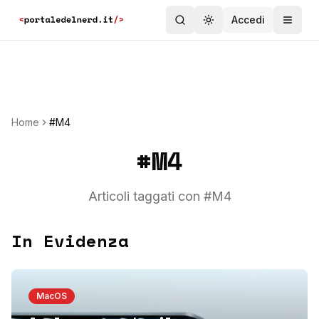
Accedi
Toggle theme
Home
#M4
#
M4
Articoli taggati con #
M4
In Evidenza
MacOS