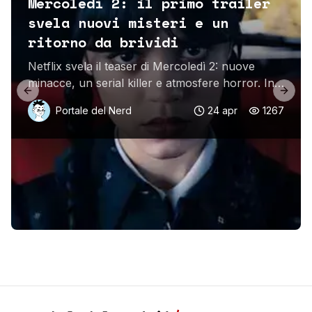
Mercoledì 2: il primo trailer
svela nuovi misteri e un
ritorno da brividi
Netflix svela il teaser di Mercoledì 2: nuove
minacce, un serial killer e atmosfere horror. In
Previous slide
Next 
arrivo ad agosto e settembre 2025.
Portale del Nerd
24 apr
1267