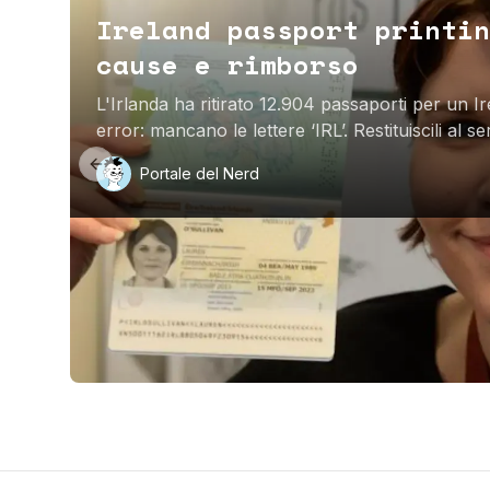
Ireland passport printin
cause e rimborso
L'Irlanda ha ritirato 12.904 passaporti per un I
error: mancano le lettere ‘IRL’. Restituiscili al se
documento.
Previous slide
Portale del Nerd