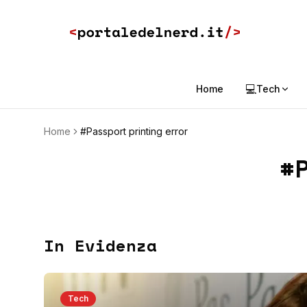
💻
Home
Tech
Home
#Passport printing error
#
In Evidenza
Tech