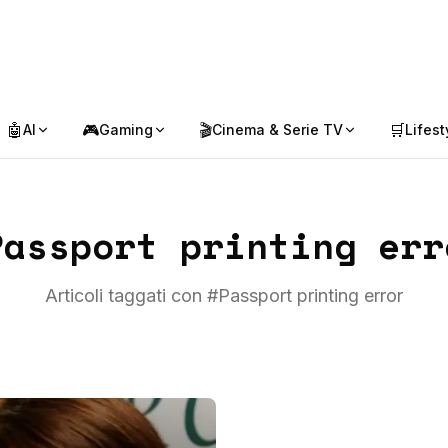
🤖
🎮
🎬
🛒
AI
Gaming
Cinema & Serie TV
Lifest
Passport printing err
Articoli taggati con #
Passport printing error