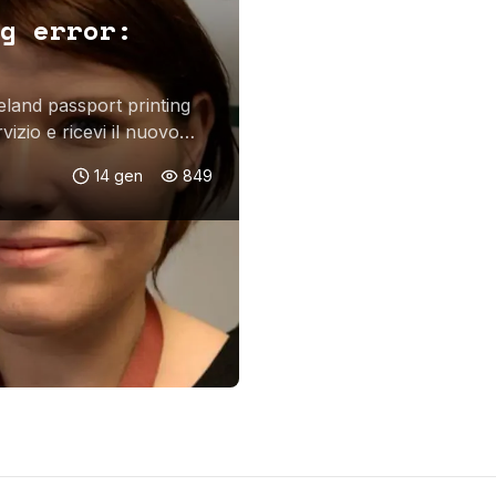
g error:
reland passport printing
rvizio e ricevi il nuovo
14 gen
849