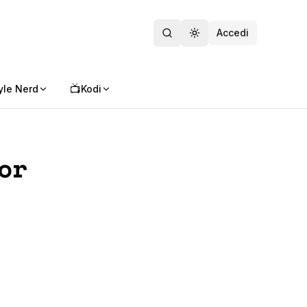
Accedi
Toggle theme
📺
yle Nerd
Kodi
or