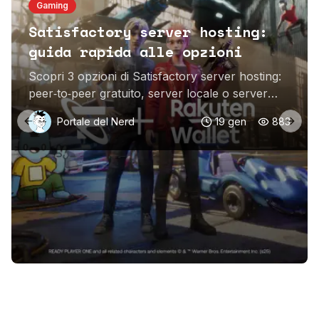
Gaming
Satisfactory server hosting:
guida rapida alle opzioni
Scopri 3 opzioni di Satisfactory server hosting:
peer‑to‑peer gratuito, server locale o server
dedicato in affitto. Scegli la soluzione per il tuo
Portale del Nerd
19 gen
883
gruppo.
Previous slide
Next 