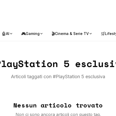
🤖
🎮
🎬
🛒
AI
Gaming
Cinema & Serie TV
Lifest
PlayStation 5 esclusi
Articoli taggati con #
PlayStation 5 esclusiva
Nessun articolo trovato
Non ci sono ancora articoli con questo tag.