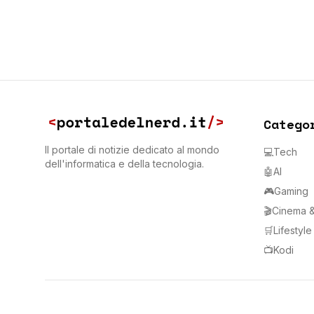
Catego
Il portale di notizie dedicato al mondo
💻
Tech
dell'informatica e della tecnologia.
🤖
AI
🎮
Gaming
🎬
Cinema &
🛒
Lifestyl
📺
Kodi