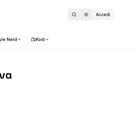
Accedi
Toggle theme
📺
yle Nerd
Kodi
va