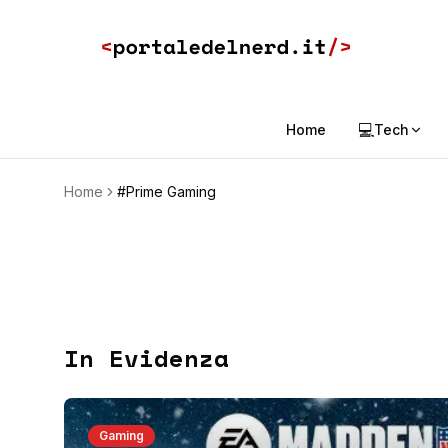
💻
Home
Tech
Home
#Prime Gaming
In Evidenza
Gaming