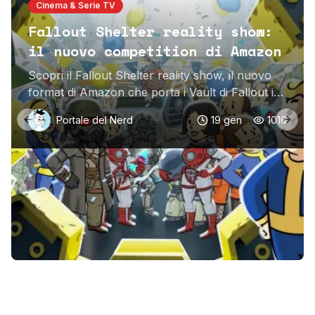
Cinema & Serie TV
Fallout Shelter reality show:
il nuovo competition di Amazon
Scopri il Fallout Shelter reality show, il nuovo
format di Amazon che porta i Vault di Fallout in
un competition TV: sfide, alleanze e tensioni.
Portale del Nerd
19 gen
1016
Previous slide
Next 