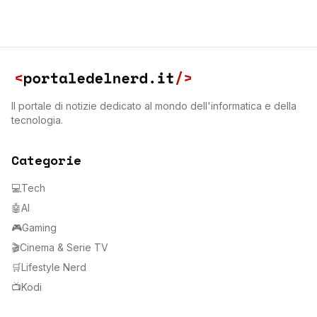
Il portale di notizie dedicato al mondo dell'informatica e della
tecnologia.
Categorie
💻
Tech
🤖
AI
🎮
Gaming
🎬
Cinema & Serie TV
🛒
Lifestyle Nerd
📺
Kodi