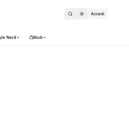
Accedi
Toggle theme
📺
yle Nerd
Kodi