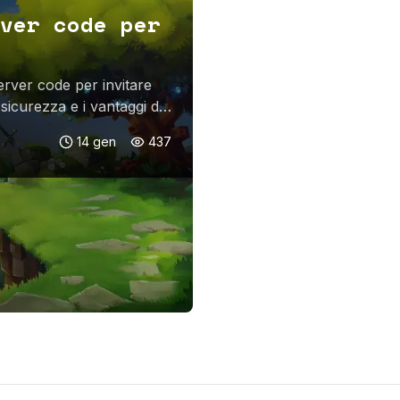
ver code per
erver code per invitare
 sicurezza e i vantaggi dei
14 gen
437