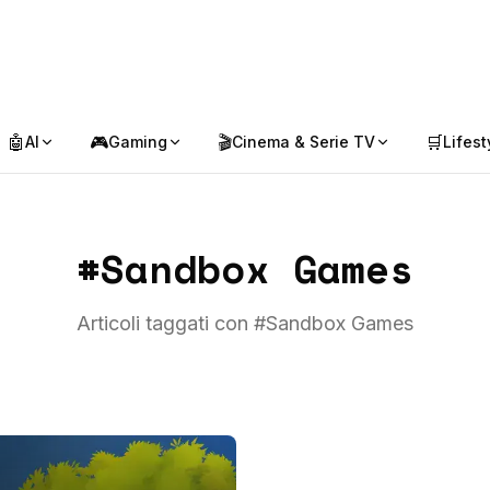
🤖
🎮
🎬
🛒
AI
Gaming
Cinema & Serie TV
Lifest
#
Sandbox Games
Articoli taggati con #
Sandbox Games