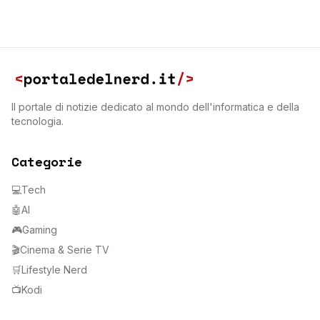
Il portale di notizie dedicato al mondo dell'informatica e della
tecnologia.
Categorie
💻
Tech
🤖
AI
🎮
Gaming
🎬
Cinema & Serie TV
🛒
Lifestyle Nerd
📺
Kodi