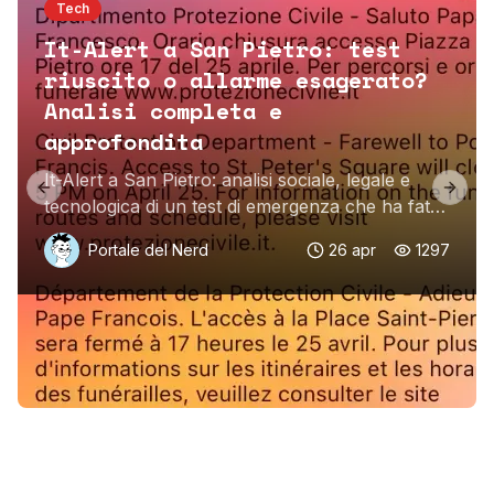
Tech
It-Alert a San Pietro: test
riuscito o allarme esagerato?
Analisi completa e
approfondita
It-Alert a San Pietro: analisi sociale, legale e
Previous slide
Next 
tecnologica di un test di emergenza che ha fatto
discutere l'Italia.
Portale del Nerd
26 apr
1297