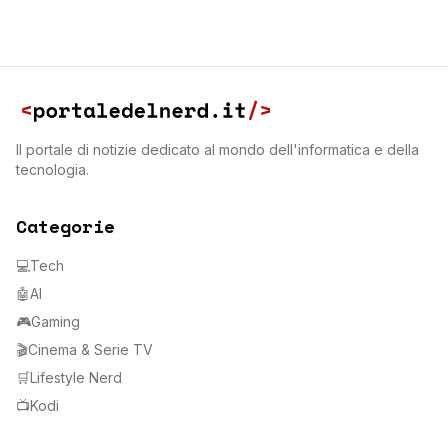
Il portale di notizie dedicato al mondo dell'informatica e della
tecnologia.
Categorie
💻
Tech
🤖
AI
🎮
Gaming
🎬
Cinema & Serie TV
🛒
Lifestyle Nerd
📺
Kodi