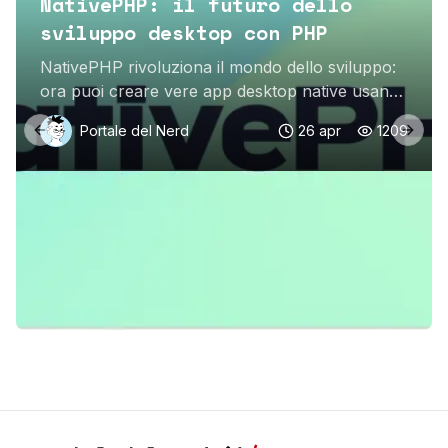
NativePHP: il futuro dello
sviluppo desktop con PHP
NativePHP rivoluziona il mondo dello sviluppo:
ora puoi creare vere app desktop native usando
PHP. Scopri come funziona!
Portale del Nerd
26 apr
1209
Previous slide
Next 