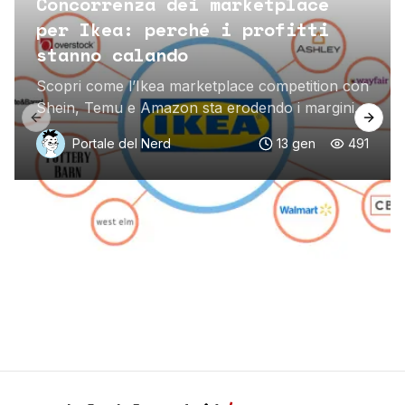
Concorrenza dei marketplace
per Ikea: perché i profitti
stanno calando
Scopri come l’Ikea marketplace competition con
Shein, Temu e Amazon sta erodendo i margini
Previous slide
Next 
di profitto e spinge il colosso verso nuovi format
Portale del Nerd
13 gen
491
urbani.