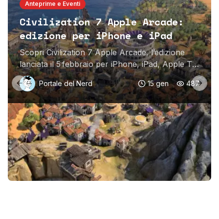
Anteprime e Eventi
Civilization 7 Apple Arcade:
edizione per iPhone e iPad
Scopri Civilization 7 Apple Arcade, l’edizione
lanciata il 5 febbraio per iPhone, iPad, Apple TV
e Mac, con controlli touch e il classico
Portale del Nerd
15 gen
487
gameplay.
Previous slide
Next 