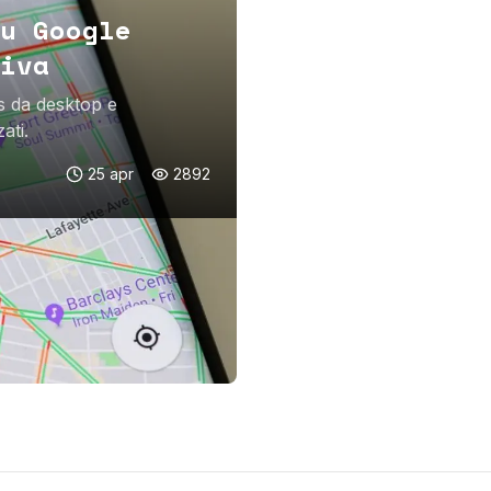
u Google
iva
s da desktop e
ati.
25 apr
2892