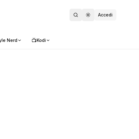
Accedi
Toggle theme
📺
yle Nerd
Kodi