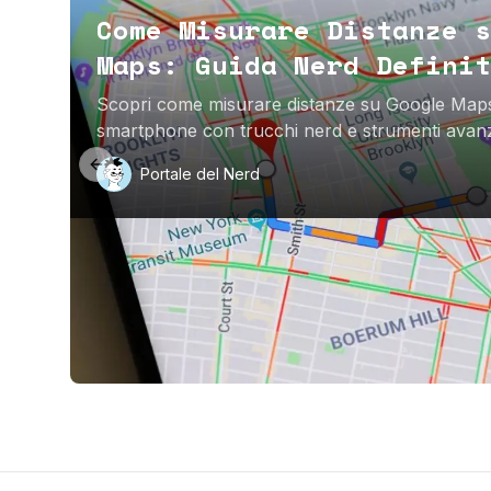
Come Misurare Distanze s
Maps: Guida Nerd Definit
Scopri come misurare distanze su Google Map
smartphone con trucchi nerd e strumenti avanz
Previous slide
Portale del Nerd