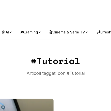
🤖
🎮
🎬
🛒
AI
Gaming
Cinema & Serie TV
Lifest
#
Tutorial
Articoli taggati con #
Tutorial