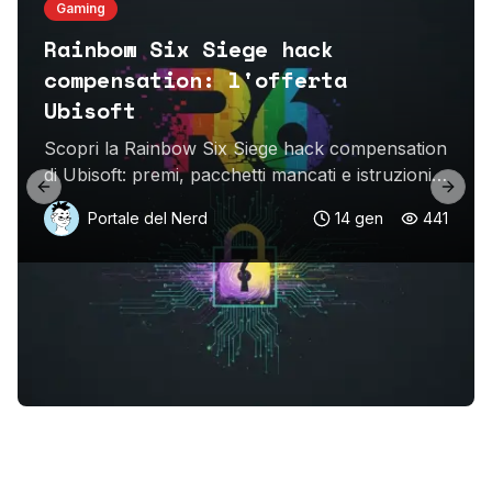
Gaming
Rainbow Six Siege hack
compensation: l'offerta
Ubisoft
Scopri la Rainbow Six Siege hack compensation
di Ubisoft: premi, pacchetti mancati e istruzioni
Previous slide
Next 
per ottenere la ricompensa entro il 25 gennaio.
Portale del Nerd
14 gen
441