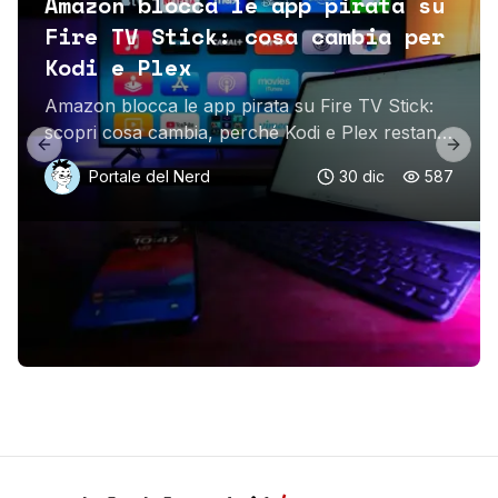
Amazon blocca le app pirata su
Fire TV Stick: cosa cambia per
Kodi e Plex
Amazon blocca le app pirata su Fire TV Stick:
scopri cosa cambia, perché Kodi e Plex restano
Previous slide
Next 
al sicuro e come il sideloading sta diventando
Portale del Nerd
30 dic
587
più limitato.