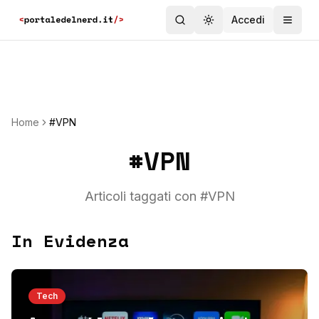
Accedi
Toggle theme
Home
#VPN
#
VPN
Articoli taggati con #
VPN
In Evidenza
Tech