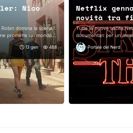
ler: Nico
Netflix genn
novità tra f
co Robin domina la scena,
Tutte le nuove uscite Netf
gione promette un mondo
documentari per un mese 
13 gen
488
Portale del Nerd