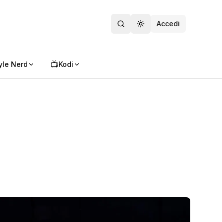
Accedi
Toggle theme
📺
yle Nerd
Kodi