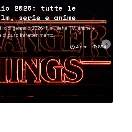
aio 2026: tutte le
ilm, serie e anime
lix di gennaio 2026: film, serie TV, anime e
di puro intrattenimento.
Next slide
4 gen
894