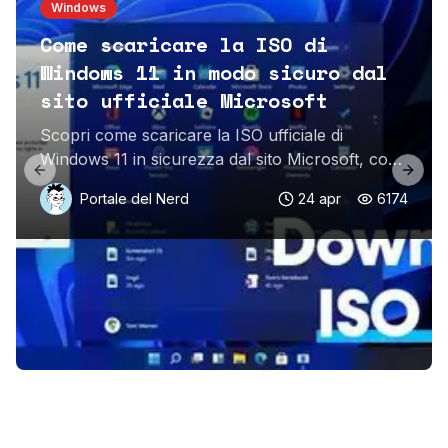
Windows
Come scaricare la ISO di
Windows 11 in modo sicuro dal
sito ufficiale Microsoft
Scopri come scaricare la ISO ufficiale di
Windows 11 in sicurezza dal sito Microsoft, con
Previous slide
Next 
guida passo-passo e consigli pratici.
Portale del Nerd
24 apr
6174