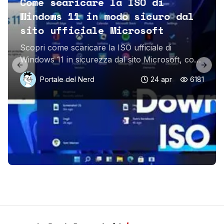
Come scaricare la ISO di
Windows 11 in modo sicuro dal
sito ufficiale Microsoft
Scopri come scaricare la ISO ufficiale di
Windows 11 in sicurezza dal sito Microsoft, con
Previous slide
Next 
guida passo-passo e consigli pratici.
Portale del Nerd
24 apr
6181