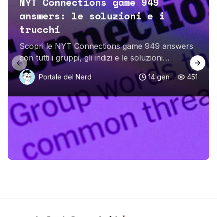
NYT Connections game 949
answers: le soluzioni e i
trucchi
Scopri le NYT Connections game 949 answers
con tutti i gruppi, gli indizi e le soluzioni
Previous slide
Next 
dettagliate; leggi ora per non perdere nessun
Portale del Nerd
14 gen
451
trucco.