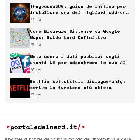
Thegroove360: guida definitiva per
installare uno dei migliori add-on
italiani per Kodi
22 apr
Come Misurare Distanze su Google
Maps: Guida Nerd Definitiva
25 apr
Meta userà i dati pubblici degli
utenti UE per addestrare la sua AI
20 apr
Netflix sottotitoli dialogue-only:
arriva la funzione più attesa
27 apr
Il portale di notizie dedicato al mondo dell'informatica e della