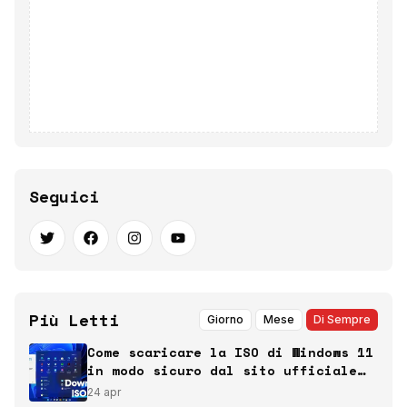
Seguici
Più Letti
Giorno
Mese
Di Sempre
Come scaricare la ISO di Windows 11
in modo sicuro dal sito ufficiale
Microsoft
24 apr