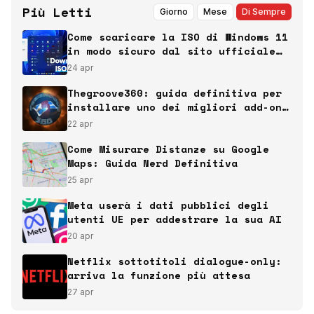
Più Letti
Giorno
Mese
Di Sempre
Come scaricare la ISO di Windows 11
in modo sicuro dal sito ufficiale
Microsoft
24 apr
Thegroove360: guida definitiva per
installare uno dei migliori add-on
italiani per Kodi
22 apr
Come Misurare Distanze su Google
Maps: Guida Nerd Definitiva
25 apr
Meta userà i dati pubblici degli
utenti UE per addestrare la sua AI
20 apr
Netflix sottotitoli dialogue-only:
arriva la funzione più attesa
27 apr