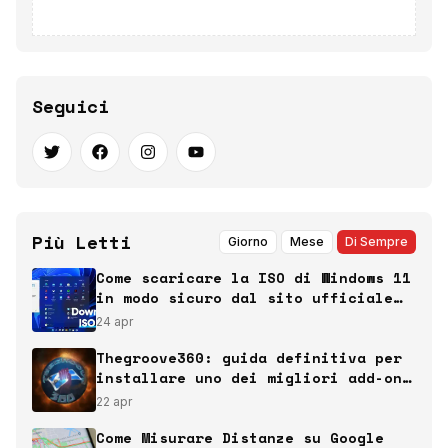
Seguici
Più Letti
Giorno
Mese
Di Sempre
Come scaricare la ISO di Windows 11
in modo sicuro dal sito ufficiale
Microsoft
24 apr
Thegroove360: guida definitiva per
installare uno dei migliori add-on
italiani per Kodi
22 apr
Come Misurare Distanze su Google