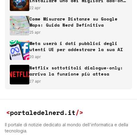
installare uno dei migliori add-on
italiani per Kodi
22 apr
Come Misurare Distanze su Google
Maps: Guida Nerd Definitiva
25 apr
Meta userà i dati pubblici degli
utenti UE per addestrare la sua AI
20 apr
Netflix sottotitoli dialogue-only:
arriva la funzione più attesa
27 apr
Il portale di notizie dedicato al mondo dell'informatica e della
tecnologia.