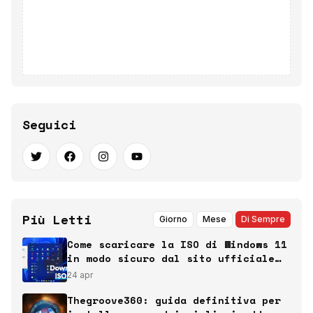
Seguici
Più Letti
Giorno
Mese
Di Sempre
Come scaricare la ISO di Windows 11
in modo sicuro dal sito ufficiale
Microsoft
24 apr
Thegroove360: guida definitiva per