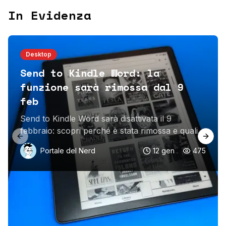
In Evidenza
Desktop
Send to Kindle Word: la
funzione sarà rimossa dal 9
feb
Send to Kindle Word sarà disattivata il 9
febbraio: scopri perché è stata rimossa e quali
Previous slide
Next 
alternative usare per inviare i tuoi documenti al
Portale del Nerd
12 gen
475
Kindle.