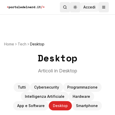
Accedi
Toggle theme
Home
Tech
Desktop
Desktop
Articoli in Desktop
Tutti
Cybersecurity
Programmazione
Intelligenza Artificiale
Hardware
App e Software
Desktop
Smartphone