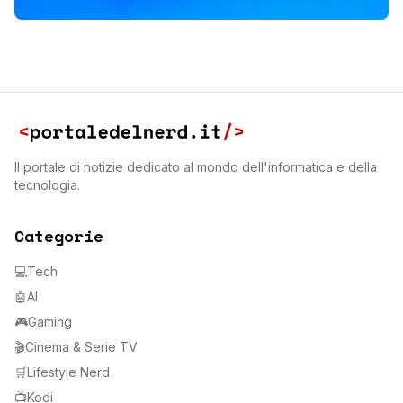
Il portale di notizie dedicato al mondo dell'informatica e della
tecnologia.
Categorie
💻
Tech
🤖
AI
🎮
Gaming
🎬
Cinema & Serie TV
🛒
Lifestyle Nerd
📺
Kodi