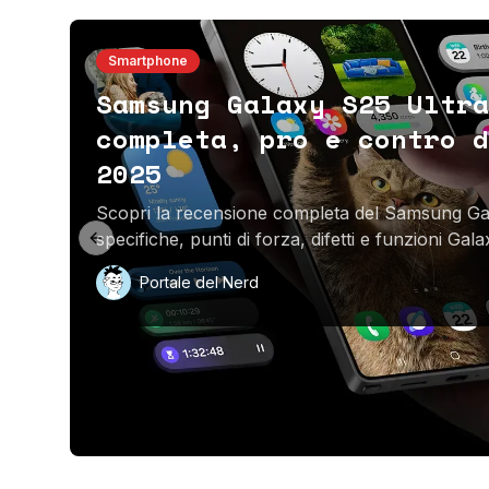
Smartphone
Samsung Galaxy S25 Ultra
completa, pro e contro d
2025
Scopri la recensione completa del Samsung Ga
specifiche, punti di forza, difetti e funzioni Gal
Previous slide
Portale del Nerd