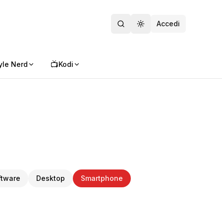
Accedi
Toggle theme
📺
yle Nerd
Kodi
ftware
Desktop
Smartphone