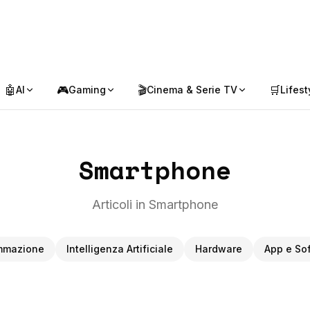
🤖
🎮
🎬
🛒
AI
Gaming
Cinema & Serie TV
Lifest
Smartphone
Articoli in Smartphone
mmazione
Intelligenza Artificiale
Hardware
App e So