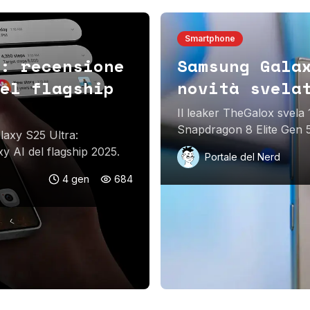
Smartphone
: recensione
Samsung Gala
el flagship
novità svela
Il leaker TheGalox svela
Snapdragon 8 Elite Gen 5
laxy S25 Ultra:
tutti i dettagli!
axy AI del flagship 2025.
Portale del Nerd
4 gen
684