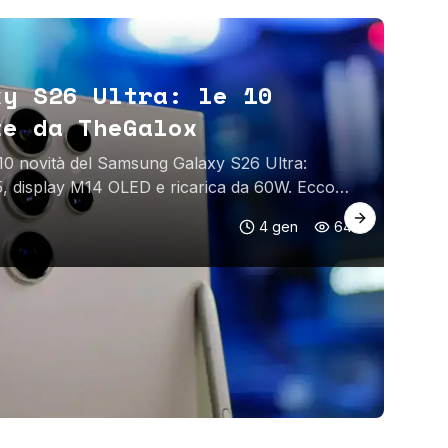
S
xy S26 Ultra: le 10
N
te da TheGalox
i
m
 10 novità del Samsung Galaxy S26 Ultra:
, display M14 OLED e ricarica da 60W. Ecco
Sco
rid
Next slide
4 gen
642