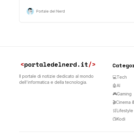
Portale del Nerd
Catego
Il portale di notizie dedicato al mondo
💻
Tech
dell'informatica e della tecnologia.
🤖
AI
🎮
Gaming
🎬
Cinema &
🛒
Lifestyl
📺
Kodi