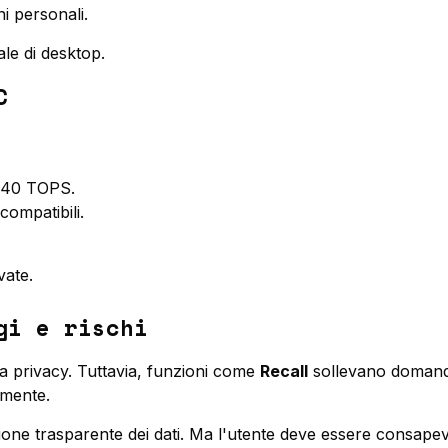
ni personali.
le di desktop.
C
o 40 TOPS.
ompatibili.
vate.
gi e rischi
la privacy. Tuttavia, funzioni come
Recall
sollevano domand
amente.
ione trasparente dei dati. Ma l'utente deve essere consapev