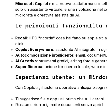
Microsoft
Copilot+
è la nuova piattaforma di intel
solo un assistente virtuale: è una rivoluzione nel co
migliorata e creatività assistita da AI.
Le principali funzionalità 
Recall
: il PC "ricorda" cosa hai fatto su app e sit
click.
Copilot Everywhere
: assistente AI integrato in o
Autocomposizione intelligente
: email, documenti
AI Creativa
: strumenti grafici, editing foto e gen
Super Ricerca
: unione tra ricerca locale, web e int
Esperienza utente: un Windo
Con Copilot+, il sistema operativo anticipa bisogni
Ti suggerisce file e app utili prima che tu li cerchi.
Riassume riunioni, mail e documenti senza aprirli.