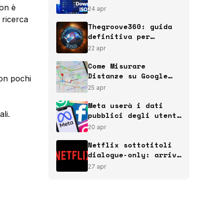
sicuro dal sito
Non è
24 apr
ufficiale Microsoft
 ricerca
Thegroove360: guida
definitiva per
installare uno dei
22 apr
migliori add-on
italiani per Kodi
Come Misurare
Distanze su Google
con pochi
Maps: Guida Nerd
25 apr
Definitiva
Meta userà i dati
li.
pubblici degli utenti
UE per addestrare la
20 apr
sua AI
Netflix sottotitoli
dialogue-only: arriva
la funzione più
27 apr
attesa