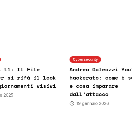
Cybersecurity
s 11: Il File
Andrea Galeazzi You
er si rifà il look
hackerato: come è s
giornamenti visivi
e cosa imparare
dall’attacco
le 2025
19 gennaio 2026