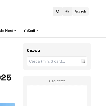
Accedi
Toggle theme
📺
yle Nerd
Kodi
Cerca
025
PUBBLICITÀ