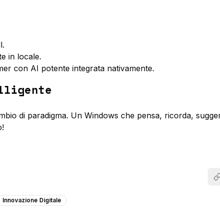
l.
 in locale.
er con AI potente integrata nativamente.
lligente
mbio di paradigma. Un Windows che pensa, ricorda, sugger
o!
Innovazione Digitale