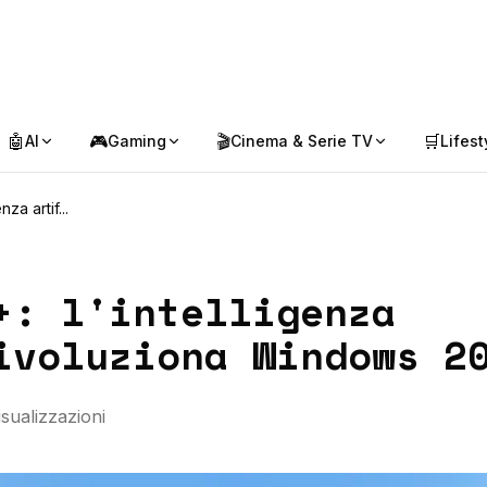
🤖
🎮
🎬
🛒
AI
Gaming
Cinema & Serie TV
Lifest
za artif...
+: l'intelligenza
ivoluziona Windows 2
sualizzazioni
opilot+ integrato in Windows 2025