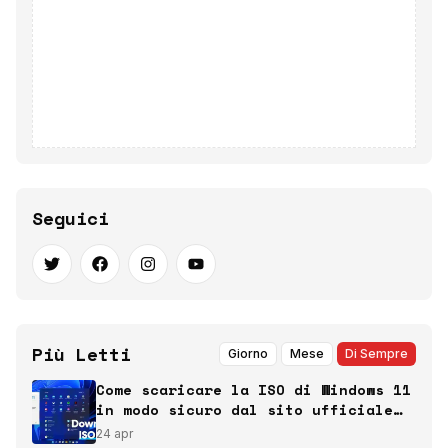
Seguici
Più Letti
Giorno
Mese
Di Sempre
Come scaricare la ISO di Windows 11
in modo sicuro dal sito ufficiale
Microsoft
24 apr