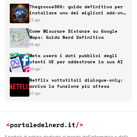
Thegroove360: guida definitiva per
installare uno dei migliori add-on
italiani per Kodi
22 apr
Come Misurare Distanze su Google
Maps: Guida Nerd Definitiva
25 apr
Meta userà i dati pubblici degli
utenti UE per addestrare la sua AI
20 apr
Netflix sottotitoli dialogue-only:
arriva la funzione più attesa
27 apr
Il portale di notizie dedicato al mondo dell'informatica e della